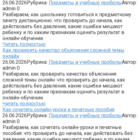
26.06.2026
Рубрика:
Предметы и учебные пробелы
Автор:
admin
0
Разбираем, как школьнику готовиться к предметному
зачету дистанционно: что проверить до начала, как
действовать без давления, какие ошибки мешают
ребенку и по каким признакам оценить результат в
онлайн-обучении.
Читать полностью
Как проверить качество объяснения сложной темы
онлайн
26.06.2026
Рубрика:
Предметы и учебные пробелы
Автор:
admin
0
Разбираем, как проверить качество объяснения
сложной темы онлайн: что проверить до начала, как
действовать без давления, какие ошибки мешают
ребенку и по каким признакам оценить результат в
онлайн-обучении.
Читать полностью
Как сочетать онлайн-уроки и печатные пособия
26.06.2026
Рубрика:
Предметы и учебные пробелы
Автор:
admin
0
Разбираем, как сочетать онлайн-уроки и печатные
пособия: что проверить до начала, как действовать без
давления, какие ошибки мешают ребенку и по каким