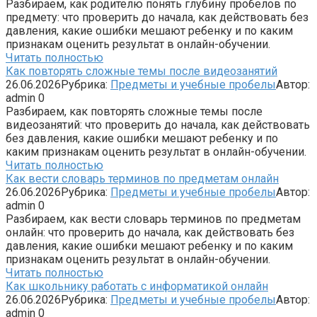
Разбираем, как родителю понять глубину пробелов по
предмету: что проверить до начала, как действовать без
давления, какие ошибки мешают ребенку и по каким
признакам оценить результат в онлайн-обучении.
Читать полностью
Как повторять сложные темы после видеозанятий
26.06.2026
Рубрика:
Предметы и учебные пробелы
Автор:
admin
0
Разбираем, как повторять сложные темы после
видеозанятий: что проверить до начала, как действовать
без давления, какие ошибки мешают ребенку и по
каким признакам оценить результат в онлайн-обучении.
Читать полностью
Как вести словарь терминов по предметам онлайн
26.06.2026
Рубрика:
Предметы и учебные пробелы
Автор:
admin
0
Разбираем, как вести словарь терминов по предметам
онлайн: что проверить до начала, как действовать без
давления, какие ошибки мешают ребенку и по каким
признакам оценить результат в онлайн-обучении.
Читать полностью
Как школьнику работать с информатикой онлайн
26.06.2026
Рубрика:
Предметы и учебные пробелы
Автор:
admin
0