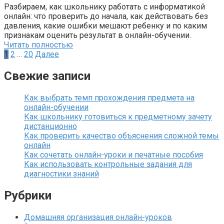
Разбираем, как школьнику работать с информатикой
онлайн: что проверить до начала, как действовать без
давления, какие ошибки мешают ребенку и по каким
признакам оценить результат в онлайн-обучении.
Читать полностью
Пагинация
1
2
…
20
Далее
записей
Свежие записи
Как выбрать темп прохождения предмета на
онлайн-обучении
Как школьнику готовиться к предметному зачету
дистанционно
Как проверить качество объяснения сложной темы
онлайн
Как сочетать онлайн-уроки и печатные пособия
Как использовать контрольные задания для
диагностики знаний
Рубрики
Домашняя организация онлайн-уроков