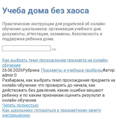
Перейти
Учеба дома без хаоса
к
контенту
Практические инструкции для родителей об онлайн-
обучении школьников: организация учебного дня,
документы, аттестации, экзамены, безопасность и
поддержка ребенка дома.
Поиск:
Как выбрать темп прохождения предмета на онлайн-
обучении
26.06.2026
Рубрика:
Предметы и учебные пробелы
Автор:
admin
0
Разбираем, как выбрать темп прохождения предмета на
онлайн-обучении: что проверить до начала, как
действовать без давления, какие ошибки мешают
ребенку и по каким признакам оценить результат в
онлайн-обучении.
Читать полностью
Как школьнику готовиться к предметному зачету
дистанционно