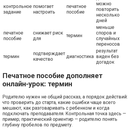
можно
контрольное
помогает
печатное
повторить
задание
настроить
пособие
несколько
дней
меньше
печатное
снижает риск
споров и
термин
пособие
для
случайных
переносов
результат
подтверждает
термин
диагностика
виден без
качество
догадок
Печатное пособие дополняет
онлайн-урок: термин
Родителю нужен не общий рассказ, а порядок действий:
что проверить до старта, какие ошибки чаще всего
мешают, как разговаривать с ребенком и когда
подключать преподавателя. Контрольная точка здесь —
пример; практический ориентир — родителю понять
глубину пробелов по предмету.