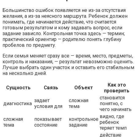
Большинство ошибок появляется не из-за отсутствия
желания, а из-за неясного маршрута. Ребенок должен
понимать, где начинается действие, что считается
готовым результатом и кому задавать вопрос, если
задание зависло. Контрольная точка здесь — термин;
практический ориентир — родителю понять глубину
пробелов по предмету.
Если семья меняет сразу все — время, место, предметы,
контроль и наказания, — результат невозможно оценить.
Лучше выбрать один участок и оставить его стабильным
на несколько дней.
Как это
Сущность
Связь
Объект
проверить
становится
задает
сложная
диагностика
понятно, с
условия для
тема
чего начинать
видно, где
сложная
показывает
контрольное
ребенок
тема
состояние
задание
теряет темп
действие