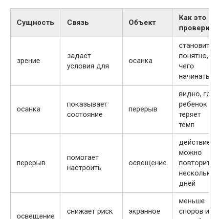
Как это
Сущность
Связь
Объект
проверить
становится
задает
понятно, с
зрение
осанка
условия для
чего
начинать
видно, где
показывает
ребенок
осанка
перерыв
состояние
теряет
темп
действие
можно
помогает
перерыв
освещение
повторить
настроить
несколько
дней
меньше
снижает риск
экранное
споров и
освещение