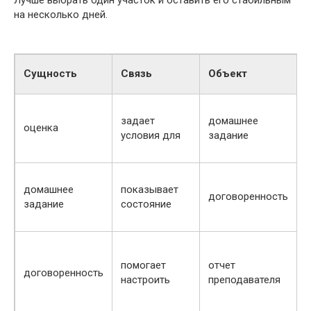
на несколько дней.
К
Сущность
Связь
Объект
с
задает
домашнее
п
оценка
условия для
задание
ч
н
в
домашнее
показывает
договоренность
задание
состояние
т
т
помогает
отчет
договоренность
п
настроить
преподавателя