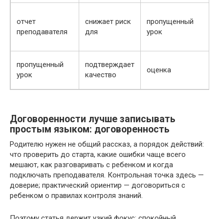
отчет
снижает риск
пропущенный
с
преподавателя
для
урок
р
пропущенный
подтверждает
оценка
в
урок
качество
Договоренности лучше записывать
простым языком: договоренность
Родителю нужен не общий рассказ, а порядок действий:
что проверить до старта, какие ошибки чаще всего
мешают, как разговаривать с ребенком и когда
подключать преподавателя. Контрольная точка здесь —
доверие; практический ориентир — договориться с
ребенком о правилах контроля знаний.
Поэтому статья держит узкий фокус: спокойный