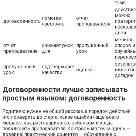
темп
действи
можно
помогает
отчет
договоренность
повторит
настроить
преподавателя
несколь
дней
меньше
отчет
снижает риск
пропущенный
споров и
преподавателя
для
урок
случайн
перенос
результа
пропущенный
подтверждает
оценка
виден бе
урок
качество
догадок
Договоренности лучше записывать
простым языком: договоренность
Родителю нужен не общий рассказ, а порядок действий:
что проверить до старта, какие ошибки чаще всего
мешают, как разговаривать с ребенком и когда
подключать преподавателя. Контрольная точка здесь —
доверие; практический ориентир — обсуждение с