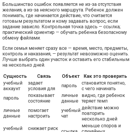
Большинство ошибок появляется не из-за отсутствия
желания, а из-за неясного маршрута. Ребенок должен
понимать, где начинается действие, что считается
готовым результатом и кому задавать вопрос, если
задание зависло. Контрольная точка здесь — ссылка;
практический ориентир — обучать ребенка безопасному
обмену файлами.
Если семья меняет сразу все — время, место, предметы,
контроль и наказания, — результат невозможно оценить.
Лучше выбрать один участок и оставить его стабильным
на несколько дней.
Сущность
Связь
Объект
Как это проверить
учебный
задает
становится понятно,
пароль
аккаунт
условия для
с чего начинать
показывает
личные
видно, где ребенок
пароль
состояние
данные
теряет темп
действие можно
личные
помогает
учебный
повторить
данные
настроить
чат
несколько дней
меньше споров и
учебный
снижает риск
ссылка
случайных