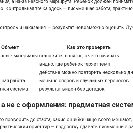
ния, а из-за неясного маршрута. Ребенок должен понимать,
ло. Контрольная точка здесь — письменная работа; практи
контроль и наказания, — результат невозможно оценить. Л
Объект
Как это проверить
онные материалы
становится понятно, с чего начинать
видно, где ребенок теряет темп
действие можно повторить несколько д
ная работа
меньше споров и случайных переносов
ная система
результат виден без догадок
 а не с оформления: предметная систе
то проверить до старта, какие ошибки чаще всего мешают,
 практический ориентир — подростку сдавать письменные р