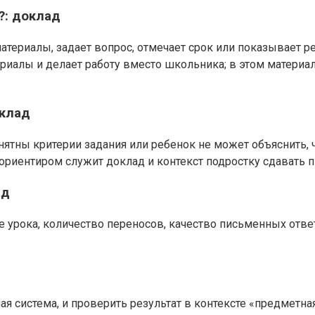
?: доклад
атериалы, задает вопрос, отмечает срок или показывает р
ериалы и делает работу вместо школьника; в этом материа
оклад
понятны критерии задания или ребенок не может объяснить,
а ориентиром служит доклад и контекст подростку сдавать
ад
ле урока, количество переносов, качество письменных отве
я система, и проверить результат в контексте «предметна