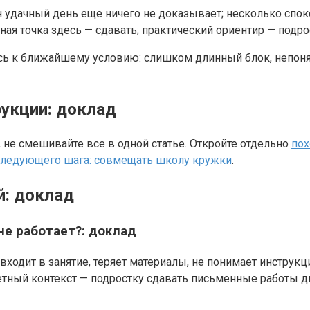
н удачный день еще ничего не доказывает; несколько спо
ая точка здесь — сдавать; практический ориентир — подр
тесь к ближайшему условию: слишком длинный блок, непон
рукции: доклад
 не смешивайте все в одной статье. Откройте отдельно
пох
следующего шага: совмещать школу кружки
.
й: доклад
 не работает?: доклад
ходит в занятие, теряет материалы, не понимает инструкцию
ретный контекст — подростку сдавать письменные работы д