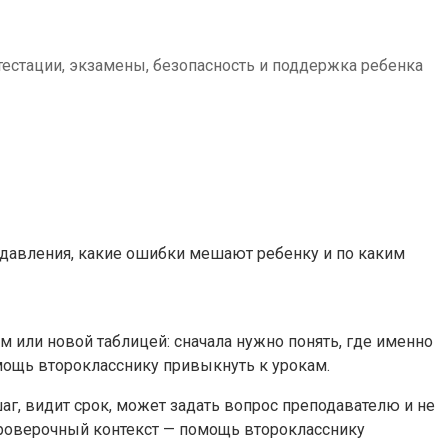
тестации, экзамены, безопасность и поддержка ребенка
з давления, какие ошибки мешают ребенку и по каким
 или новой таблицей: сначала нужно понять, где именно
омощь второкласснику привыкнуть к урокам.
г, видит срок, может задать вопрос преподавателю и не
проверочный контекст — помощь второкласснику