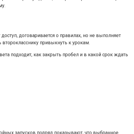
му.
 доступ, договаривается о правилах, но не выполняет
ь второкласснику привыкнуть к урокам.
ета подходит, как закрыть пробел и в какой срок ждать
койных запусков подряд показывают, что выбранное