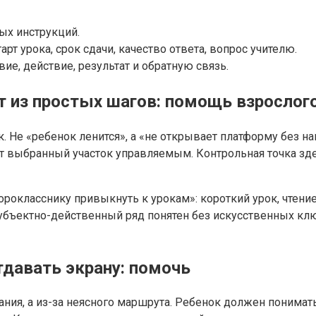
ых инструкций.
т урока, срок сдачи, качество ответа, вопрос учителю.
ие, действие, результат и обратную связь.
из простых шагов: помощь взрослог
. Не «ребенок ленится», а «не открывает платформу без на
ает выбранный участок управляемым. Контрольная точка зд
рокласснику привыкнуть к урокам»: короткий урок, чтение
 субъектно-действенный ряд понятен без искусственных кл
тдавать экрану: помочь
ния, а из-за неясного маршрута. Ребенок должен понимать,