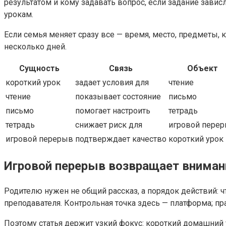
результатом и кому задавать вопрос, если задание зави
урокам.
Если семья меняет сразу все — время, место, предметы, 
несколько дней.
Сущность
Связь
Объект
короткий урок
задает условия для
чтение
чтение
показывает состояние
письмо
письмо
помогает настроить
тетрадь
тетрадь
снижает риск для
игровой пере
игровой перерыв
подтверждает качество
короткий урок
Игровой перерыв возвращает внимани
Родителю нужен не общий рассказ, а порядок действий: ч
преподавателя. Контрольная точка здесь — платформа; п
Поэтому статья держит узкий фокус: короткий домашний 