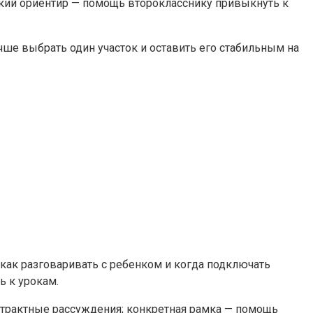
еский ориентир — помощь второкласснику привыкнуть к
учше выбрать один участок и оставить его стабильным на
 как разговаривать с ребенком и когда подключать
ь к урокам.
бстрактные рассуждения; конкретная рамка — помощь