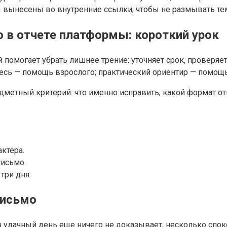
 вынесены во внутренние ссылки, чтобы не размывать те
о в отчете платформы: короткий урок
 помогает убрать лишнее трение: уточняет срок, проверяет
десь — помощь взрослого; практический ориентир — помощ
метный критерий: что именно исправить, какой формат отв
ктера.
письмо.
три дня.
письмо
н удачный день еще ничего не доказывает; несколько спо