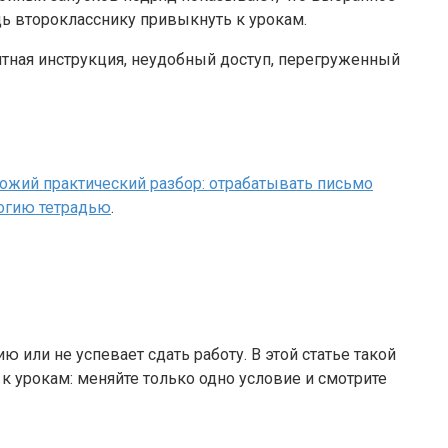
ь второкласснику привыкнуть к урокам.
ятная инструкция, неудобный доступ, перегруженный
ожий практический разбор: отрабатывать письмо
логию тетрадью
.
 или не успевает сдать работу. В этой статье такой
к урокам: меняйте только одно условие и смотрите