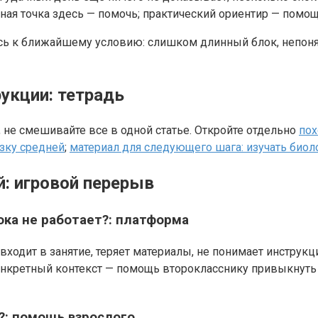
ая точка здесь — помочь; практический ориентир — помощ
тесь к ближайшему условию: слишком длинный блок, непон
рукции: тетрадь
 не смешивайте все в одной статье. Откройте отдельно
пох
зку средней
;
материал для следующего шага: изучать био
: игровой перерыв
ока не работает?: платформа
ходит в занятие, теряет материалы, не понимает инструкцию
онкретный контекст — помощь второкласснику привыкнуть 
т?: помощь взрослого