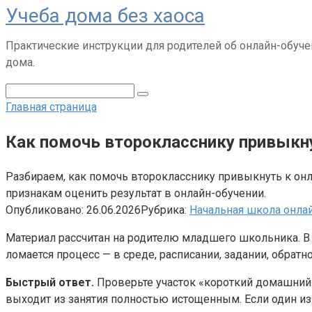
Учеба дома без хаоса
Перейти
к
Практические инструкции для родителей об онлайн-обуче
контенту
дома.
Поиск:
Главная страница
Как помочь второкласснику привыкн
Разбираем, как помочь второкласснику привыкнуть к онл
признакам оценить результат в онлайн-обучении.
Опубликовано:
26.06.2026
Рубрика:
Начальная школа онла
Материал рассчитан на родителю младшего школьника. В 
ломается процесс — в среде, расписании, задании, обрат
Быстрый ответ.
Проверьте участок «короткий домашний 
выходит из занятия полностью истощенным. Если один и