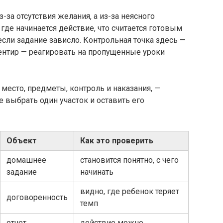
за отсутствия желания, а из-за неясного
где начинается действие, что считается готовым
если задание зависло. Контрольная точка здесь —
ентир — реагировать на пропущенные уроки
 место, предметы, контроль и наказания, —
 выбрать один участок и оставить его
Объект
Как это проверить
домашнее
становится понятно, с чего
задание
начинать
видно, где ребенок теряет
договоренность
темп
отчет
действие можно