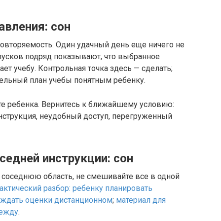
авления: сон
повторяемость. Один удачный день еще ничего не
пусков подряд показывают, что выбранное
т учебу. Контрольная точка здесь — сделать;
дельный план учебы понятным ребенку.
йте ребенка. Вернитесь к ближайшему условию:
нструкция, неудобный доступ, перегруженный
оседней инструкции: сон
в соседнюю область, не смешивайте все в одной
актический разбор: ребенку планировать
уждать оценки дистанционном
;
материал для
между
.