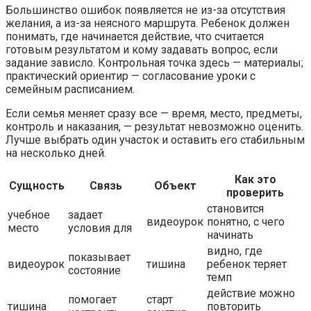
Большинство ошибок появляется не из-за отсутствия
желания, а из-за неясного маршрута. Ребенок должен
понимать, где начинается действие, что считается
готовым результатом и кому задавать вопрос, если
задание зависло. Контрольная точка здесь — материалы;
практический ориентир — согласование уроки с
семейным расписанием.
Если семья меняет сразу все — время, место, предметы,
контроль и наказания, — результат невозможно оценить.
Лучше выбрать один участок и оставить его стабильным
на несколько дней.
Как это
Сущность
Связь
Объект
проверить
становится
учебное
задает
видеоурок
понятно, с чего
место
условия для
начинать
видно, где
показывает
видеоурок
тишина
ребенок теряет
состояние
темп
действие можно
помогает
старт
тишина
повторить