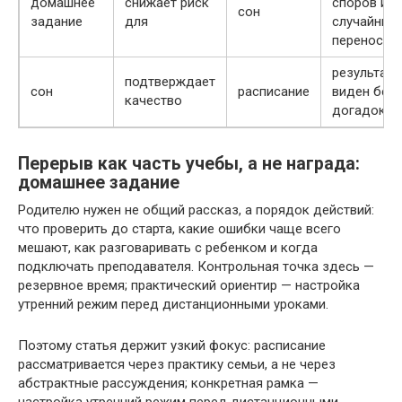
домашнее
снижает риск
споров и
сон
задание
для
случайных
переносов
результат
подтверждает
сон
расписание
виден без
качество
догадок
Перерыв как часть учебы, а не награда:
домашнее задание
Родителю нужен не общий рассказ, а порядок действий:
что проверить до старта, какие ошибки чаще всего
мешают, как разговаривать с ребенком и когда
подключать преподавателя. Контрольная точка здесь —
резервное время; практический ориентир — настройка
утренний режим перед дистанционными уроками.
Поэтому статья держит узкий фокус: расписание
рассматривается через практику семьи, а не через
абстрактные рассуждения; конкретная рамка —
настройка утренний режим перед дистанционными