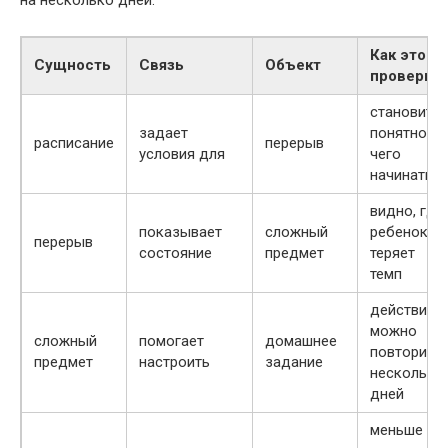
Как это
Сущность
Связь
Объект
проверит
становится
задает
понятно, с
расписание
перерыв
условия для
чего
начинать
видно, где
показывает
сложный
ребенок
перерыв
состояние
предмет
теряет
темп
действие
можно
сложный
помогает
домашнее
повторить
предмет
настроить
задание
несколько
дней
меньше