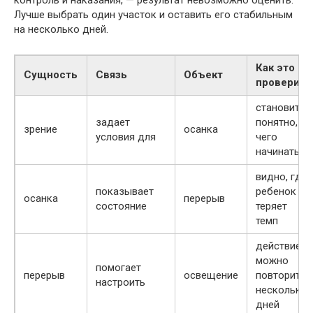
Лучше выбрать один участок и оставить его стабильным
на несколько дней.
Как это
Сущность
Связь
Объект
проверить
становится
задает
понятно, с
зрение
осанка
условия для
чего
начинать
видно, где
показывает
ребенок
осанка
перерыв
состояние
теряет
темп
действие
можно
помогает
перерыв
освещение
повторить
настроить
несколько
дней