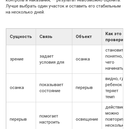
Лучше выбрать один участок и оставить его стабильным
на несколько дней.
Как это
Сущность
Связь
Объект
проверить
становится
задает
понятно, с
зрение
осанка
условия для
чего
начинать
видно, где
показывает
ребенок
осанка
перерыв
состояние
теряет
темп
действие
можно
помогает
перерыв
освещение
повторить
настроить
несколько