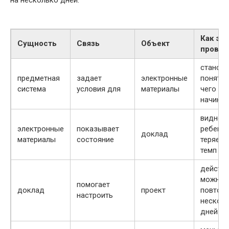
Как это
Сущность
Связь
Объект
провер
станови
предметная
задает
электронные
понятно
система
условия для
материалы
чего
начинат
видно, 
электронные
показывает
ребено
доклад
материалы
состояние
теряет
темп
действ
можно
помогает
доклад
проект
повтори
настроить
нескол
дней