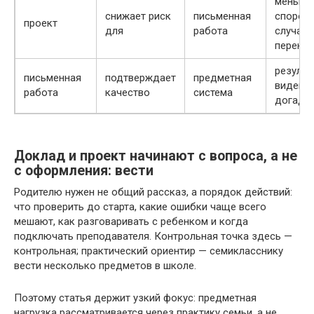
меньше
снижает риск
письменная
споров 
проект
для
работа
случай
перено
результ
письменная
подтверждает
предметная
виден б
работа
качество
система
догадо
Доклад и проект начинают с вопроса, а не
с оформления: вести
Родителю нужен не общий рассказ, а порядок действий:
что проверить до старта, какие ошибки чаще всего
мешают, как разговаривать с ребенком и когда
подключать преподавателя. Контрольная точка здесь —
контрольная; практический ориентир — семикласснику
вести несколько предметов в школе.
Поэтому статья держит узкий фокус: предметная
нагрузка рассматривается через практику семьи, а не