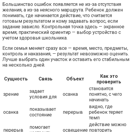
Большинство ошибок появляется не из-за отсутствия
желания, а из-за неясного маршрута. Ребенок должен
понимать, где начинается действие, что считается
готовым результатом и кому задавать вопрос, если
задание зависло. Контрольная точка здесь — экранное
время; практический ориентир — выбор устройство с
учетом здоровья школьника.
Если семья меняет сразу все — время, место, предметы,
контроль и наказания, — результат невозможно оценить.
Лучше выбрать один участок и оставить его стабильным
на несколько дней.
Как это
Сущность
Связь
Объект
проверить
становится
задает
зрение
осанка
понятно, с чего
условия для
начинать
видно, где
показывает
осанка
перерыв
ребенок теряет
состояние
темп
действие можно
помогает
перерыв
освещение
повторить