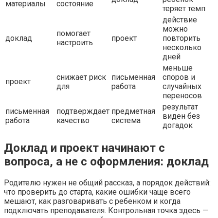
материалы
состояние
теряет темп
действие
можно
помогает
доклад
проект
повторить
настроить
несколько
дней
меньше
снижает риск
письменная
споров и
проект
для
работа
случайных
переносов
результат
письменная
подтверждает
предметная
виден без
работа
качество
система
догадок
Доклад и проект начинают с
вопроса, а не с оформления: доклад
Родителю нужен не общий рассказ, а порядок действий:
что проверить до старта, какие ошибки чаще всего
мешают, как разговаривать с ребенком и когда
подключать преподавателя. Контрольная точка здесь —