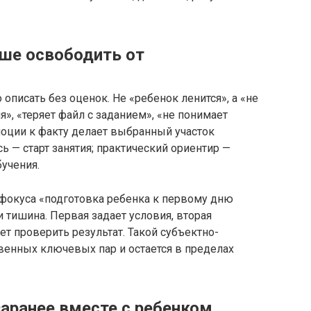
чше освободить от
описать без оценок. Не «ребенок ленится», а «не
», «теряет файл с заданием», «не понимает
эмоции к факту делает выбранный участок
ь — старт занятия; практический ориентир —
учения.
 фокуса «подготовка ребенка к первому дню
и тишина. Первая задает условия, вторая
т проверить результат. Такой субъектно-
венных ключевых пар и остается в пределах
аранее вместе с ребенком