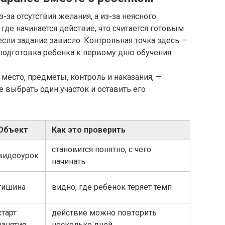
за отсутствия желания, а из-за неясного
где начинается действие, что считается готовым
если задание зависло. Контрольная точка здесь —
подготовка ребенка к первому дню обучения.
 место, предметы, контроль и наказания, —
 выбрать один участок и оставить его
Объект
Как это проверить
становится понятно, с чего
видеоурок
начинать
тишина
видно, где ребенок теряет темп
старт
действие можно повторить
занятия
несколько дней