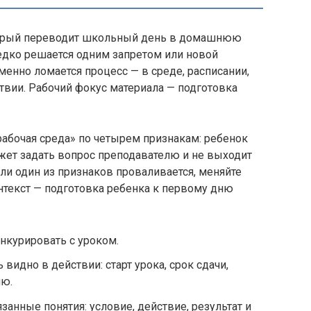
оторый переводит школьный день в домашнюю
едко решается одним запретом или новой
именно ломается процесс — в среде, расписании,
ствии. Рабочий фокус материала — подготовка
рабочая среда» по четырем признакам: ребенок
жет задать вопрос преподавателю и не выходит
ли один из признаков проваливается, меняйте
текст — подготовка ребенка к первому дню
онкурировать с уроком.
идно в действии: старт урока, срок сдачи,
лю.
анные понятия: условие, действие, результат и