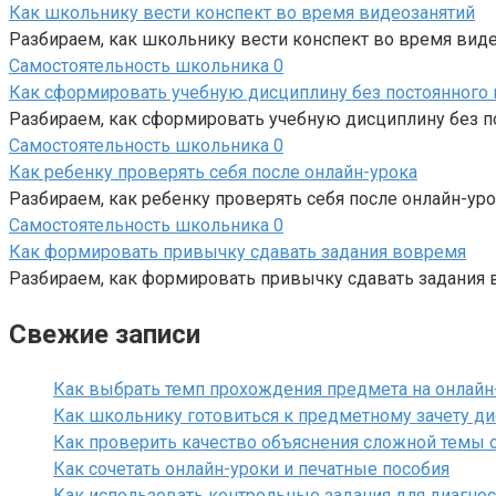
Как школьнику вести конспект во время видеозанятий
Разбираем, как школьнику вести конспект во время видео
Самостоятельность школьника
0
Как сформировать учебную дисциплину без постоянного 
Разбираем, как сформировать учебную дисциплину без пос
Самостоятельность школьника
0
Как ребенку проверять себя после онлайн-урока
Разбираем, как ребенку проверять себя после онлайн-урок
Самостоятельность школьника
0
Как формировать привычку сдавать задания вовремя
Разбираем, как формировать привычку сдавать задания в
Свежие записи
Как выбрать темп прохождения предмета на онлайн
Как школьнику готовиться к предметному зачету д
Как проверить качество объяснения сложной темы 
Как сочетать онлайн-уроки и печатные пособия
Как использовать контрольные задания для диагнос