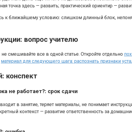
ая точка здесь — развить; практический ориентир — разви
тесь к ближайшему условию: слишком длинный блок, непон
рукции: вопрос учителю
 не смешивайте все в одной статье. Откройте отдельно
пох
;
материал для следующего шага: распознать признаки уста
: конспект
ка не работает?: срок сдачи
ходит в занятие, теряет материалы, не понимает инструкцию
нкретный контекст — развитие ответственность за домашни
?: ошибка