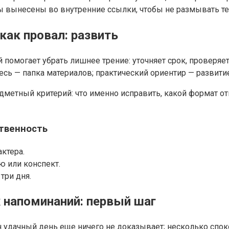
 вынесены во внутренние ссылки, чтобы не размывать те
как провал: развить
 помогает убрать лишнее трение: уточняет срок, проверяет
есь — папка материалов; практический ориентир — развити
метный критерий: что именно исправить, какой формат отв
ственность
ктера.
ю или конспект.
три дня.
 напоминаний: первый шаг
н удачный день еще ничего не доказывает; несколько спо