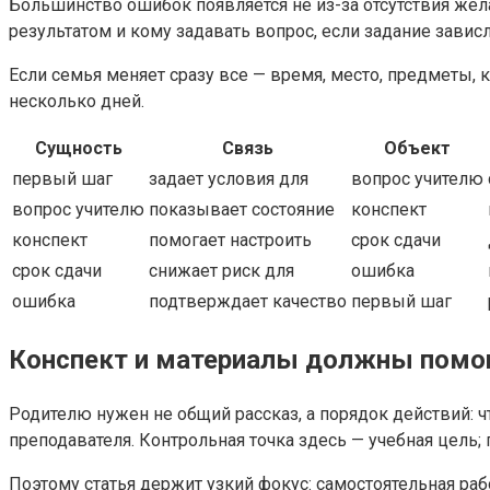
Большинство ошибок появляется не из-за отсутствия жела
результатом и кому задавать вопрос, если задание завис
Если семья меняет сразу все — время, место, предметы, 
несколько дней.
Сущность
Связь
Объект
первый шаг
задает условия для
вопрос учителю
вопрос учителю
показывает состояние
конспект
конспект
помогает настроить
срок сдачи
срок сдачи
снижает риск для
ошибка
ошибка
подтверждает качество
первый шаг
Конспект и материалы должны помог
Родителю нужен не общий рассказ, а порядок действий: ч
преподавателя. Контрольная точка здесь — учебная цель;
Поэтому статья держит узкий фокус: самостоятельная раб