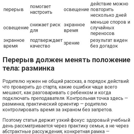
действие можно
помогает
перерыв
освещение
повторить
настроить
несколько дней
меньше споров и
снижает риск
экранное
освещение
случайных
для
время
переносов
экранное
подтверждает
результат виден
зрение
время
качество
без догадок
Перерыв должен менять положение
тела: разминка
Родителю нужен не общий рассказ, а порядок действий:
что проверить до старта, какие ошибки чаще всего
мешают, как разговаривать с ребенком и когда
подключать преподавателя. Контрольная точка здесь —
разминка; практический ориентир — родителю
контролировать время за экраном без запретов.
Поэтому статья держит узкий фокус: здоровый учебный
день рассматривается через практику семьи, а не через
абстрактные рассуждения; конкретная рамка —