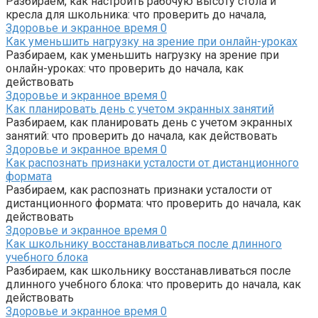
Разбираем, как настроить рабочую высоту стола и
кресла для школьника: что проверить до начала,
Здоровье и экранное время
0
Как уменьшить нагрузку на зрение при онлайн-уроках
Разбираем, как уменьшить нагрузку на зрение при
онлайн-уроках: что проверить до начала, как
действовать
Здоровье и экранное время
0
Как планировать день с учетом экранных занятий
Разбираем, как планировать день с учетом экранных
занятий: что проверить до начала, как действовать
Здоровье и экранное время
0
Как распознать признаки усталости от дистанционного
формата
Разбираем, как распознать признаки усталости от
дистанционного формата: что проверить до начала, как
действовать
Здоровье и экранное время
0
Как школьнику восстанавливаться после длинного
учебного блока
Разбираем, как школьнику восстанавливаться после
длинного учебного блока: что проверить до начала, как
действовать
Здоровье и экранное время
0