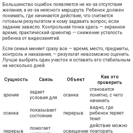
Большинство ошибок появляется не из-за отсутствия
желания, а из-за неясного маршрута. Ребенок должен
понимать, где начинается действие, что считается
готовым результатом и кому задавать вопрос, если
задание зависло. Контрольная точка здесь — экранное
время; практический ориентир — снижение усталость
ребенка от видеозанятий.
Если семья меняет сразу все — время, место, предметы,
контроль и наказания, — результат невозможно оценить.
Лучше выбрать один участок и оставить его стабильным
на несколько дней.
Как это
Сущность
Связь
Объект
проверить
становится
задает
зрение
осанка
понятно, с чего
условия для
начинать
видно, где
показывает
осанка
перерыв
ребенок теряет
состояние
темп
действие можно
помогает
перерыв
освещение
повторить